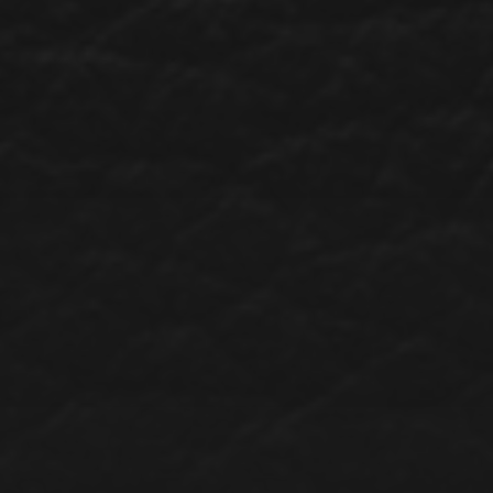
22. JANUAR 2025
GLUBSCHKORREKTUR –
FISHEYE MIT HUGIN
ENTZERREN