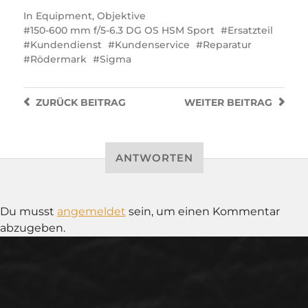
In
Equipment
,
Objektive
150-600 mm f/5-6.3 DG OS HSM Sport
Ersatzteil
Kundendienst
Kundenservice
Reparatur
Rödermark
Sigma
ZURÜCK
BEITRAG
WEITER
BEITRAG
ANTWORTEN
Du musst
angemeldet
sein, um einen Kommentar
abzugeben.